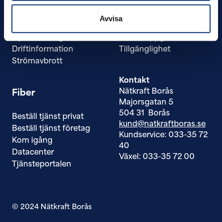
Om elnätsavtal
Nätkraft Borås
Teckna elnätsavtal
Kontakta oss
Avvisa
Elnätspriser
Faktura och betalning
Ny anslutning
Personuppgifter
Driftinformation
Tillgänglighet
Strömavbrott
Kontakt
Nätkraft Borås
Fiber
Majorsgatan 5
504 31 Borås
Beställ tjänst privat
kund@natkraftboras.se
Beställ tjänst företag
Kundservice: 033-35 72
Kom igång
40
Datacenter
Växel: 033-35 72 00
Tjänsteportalen
© 2024 Nätkraft Borås