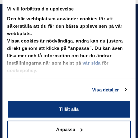
Vi vill förbättra din upplevelse
Den här webbplatsen använder cookies för att
säkerställa att du får den bästa upplevelsen på vår
webbplats.
Vissa cookies är nödvändiga, andra kan du justera
direkt genom att klicka på ”anpassa”. Du kan även
Vi ger Borås trygg tillgång till ​kraft, kommunikation
läsa mer och få information om hur du ändrar
och tjänster, som skapar möjligheter och förenklar
livet för alla som lever och verkar här. På så sätt ger
inställningarna när som helst på
vår sida
för
vi vår stad kraft att växa in i framtiden.
cookiepolicy.
Följ oss
Visa detaljer
Facebook
Linkedin
Tillåt alla
Elnät
Om oss
Anpassa