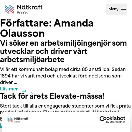
Meny
Öppn
Författare:
Amanda
Olausson
Vi söker en arbetsmiljöingenjör som
utvecklar och driver vårt
arbetsmiljöarbete
Vi är ett kommunalt bolag med cirka 85 anställda. Sedan
1894 har vi varit med och utvecklat förbindelserna som
driver …
Läs mer
Tack för årets Elevate-mässa!
Stort tack till alla er engagerade studenter som vi fick prata
med på gårdagens Elevate-mässa och till Högskolan i
Borås …
Läs mer