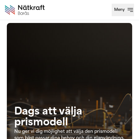
Meny
Öppn
Dags att välja
prismodell
Nu ger vi dig möjlighet att välja den prismodell
som bäst passar dina behov och din elanvändning
.