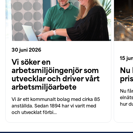
30 juni 2026
15 ju
Vi söker en
arbetsmiljöingenjör som
Nu 
utvecklar och driver vårt
pri
arbetsmiljöarbete
Nu får
elnät
Vi är ett kommunalt bolag med cirka 85
hur d
anställda. Sedan 1894 har vi varit med
och utvecklat förbi…