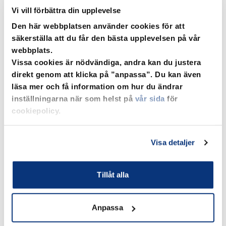
Vi vill förbättra din upplevelse
Den här webbplatsen använder cookies för att
säkerställa att du får den bästa upplevelsen på vår
webbplats.
Vissa cookies är nödvändiga, andra kan du justera
direkt genom att klicka på ”anpassa”. Du kan även
Elnätspriser 2026
läsa mer och få information om hur du ändrar
Här kan du se vad det innebär för dig och ditt
inställningarna när som helst på
vår sida
för
abonnemang, samt vilken ersättning du får om
cookiepolicy.
producerar egen el.
Mer om våra elnätspriser
Visa detaljer
Tillåt alla
Anpassa