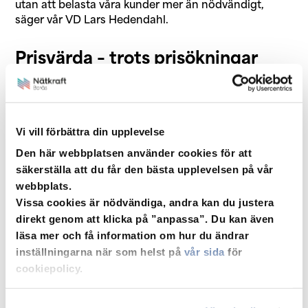
utan att belasta våra kunder mer än nödvändigt,
säger vår VD Lars Hedendahl.
Prisvärda – trots prisökningar
Vi vet att elpriser och avgifter har påverkat många
den senaste tiden. Trots att vi behövt höja våra priser
med i genomsnitt 5,6 procent i år, visar rapporten att
Vi vill förbättra din upplevelse
de fortsätter höra till de lägsta i landet. Vi förstår att
varje höjning märks. Därför arbetar vi långsiktigt och
Den här webbplatsen använder cookies för att
kostnadsmedvetet för att hålla en stabil prisnivå,
säkerställa att du får den bästa upplevelsen på vår
samtidigt som vi investerar i ett robust och
webbplats.
framtidssäkert elnät som stödjer
Vissa cookies är nödvändiga, andra kan du justera
energiomställningen och främjar ett hållbart
direkt genom att klicka på ”anpassa”. Du kan även
samhälle med minskad miljö- och klimatpåverkan.
läsa mer och få information om hur du ändrar
inställningarna när som helst på
vår sida
för
Stora skillnader i elnätspriser
cookiepolicy.
över landet
De bolag med lägst elnätspriser i rapporten är Umeå