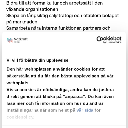
Bidra till att forma kultur och arbetssätt i den
växande organisationen
Skapa en långsiktig säljstrategi och etablera bolaget
på marknaden
Samarbeta nära interna funktioner, partners och
kundgrupper
Som produktspecialist får du en nyckelroll i bolaget
som kombinerar kommersiellt driv med djup
branschkunskap och möjligheten att få vara med och
Vi vill förbättra din upplevelse
utveckla ett nytt affärsområde. Du rapporterar till
Den här webbplatsen använder cookies för att
försäljningschef.
säkerställa att du får den bästa upplevelsen på vår
webbplats.
Var med och forma vår elhandel
Vissa cookies är nödvändiga, andra kan du justera
direkt genom att klicka på ”anpassa”. Du kan även
Vi söker dig som vill vara med och forma framtidens
läsa mer och få information om hur du ändrar
elhandel. Branschen är i snabb förändring och det
inställningarna när som helst på
vår sida
för
händer mycket just nu – därför är det viktigt att du är
cookiepolicy.
nyfiken, modig och vill vara med och driva
utvecklingen framåt.